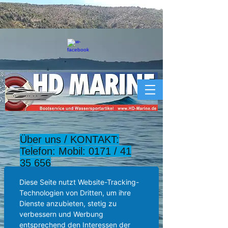
Über uns / KONTAKT:
Telefon: Mobil: 0171 /
41
35 656
hd-marine@t-online.de
Diese Seite nutzt Website-Tracking-
Technologien von Dritten, um ihre
-ABHOLLAGER:
Dienste anzubieten, stetig zu
Wolkersdorfer Berg 5a
verbessern und Werbung
91126 Schwabach-
entsprechend den Interessen der