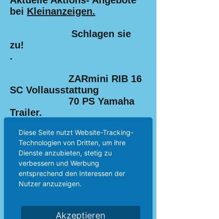
Aktuelle Aktions- Angebote
bei
Kleinanzeigen.
Schlagen sie
zu!
.
ZARmini RIB 16
SC Vollausstattung
70 PS Yamaha
Trailer.
Nur 31000.-€
Diese Seite nutzt Website-Tracking-
auf Bestellung.
Technologien von Dritten, um ihre
ZARmini RIB 15
Dienste anzubieten, stetig zu
DL in blau Gehobene
verbessern und Werbung
Ausstattung 60
entsprechend den Interessen der
PS Parsun, Trailer
Nutzer anzuzeigen.
Nur 23900.-
€ auf Bestellung.
Akzeptieren