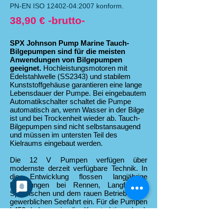
PN-EN ISO 12402-04:2007 konform.
38,90 € -brutto-
SPX Johnson Pump Marine Tauch-
Bilgepumpen sind für die meisten
Anwendungen von Bilgepumpen
geeignet.
Hochleistungsmotoren mit
Edelstahlwelle (SS2343) und stabilem
Kunststoffgehäuse garantieren eine lange
Lebensdauer der Pumpe. Bei eingebautem
Automatikschalter schaltet die Pumpe
automatisch an, wenn Wasser in der Bilge
ist und bei Trockenheit wieder ab. Tauch-
Bilgepumpen sind nicht selbstansaugend
und müssen im untersten Teil des
Kielraums eingebaut werden.
Die 12 V Pumpen verfügen über
modernste derzeit verfügbare Technik. In
die Entwicklung flossen langjährige
Erfahrungen bei Rennen, Langfahrten,
Sportfischen und dem rauen Betrieb in der
gewerblichen Seefahrt ein. Für die Pumpen
L450 haben wir die Konstruktion durch
leicht installierbare Dura-Port