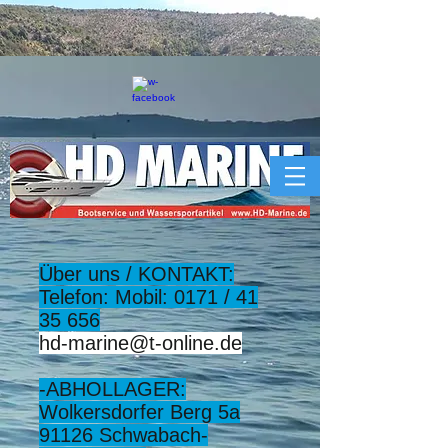
Über uns / KONTAKT:
Telefon: Mobil: 0171 /
41
35 656
hd-marine@t-online.de
-ABHOLLAGER:
Wolkersdorfer Berg 5a
91126 Schwabach-