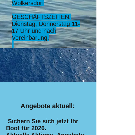
Wolkersdorf
GESCHÄFTSZEITEN:
Dienstag, Donnerstag 11-
17 Uhr und nach
Vereinbarung.
Angebote aktuell:
Sichern Sie sich jetzt Ihr
Boot für 2026
.